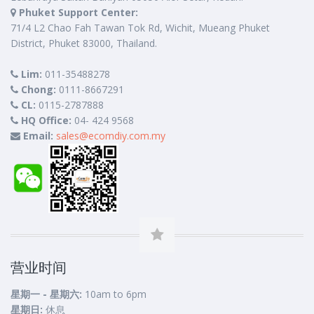
Phuket Support Center:
71/4 L2 Chao Fah Tawan Tok Rd, Wichit, Mueang Phuket
District, Phuket 83000, Thailand.
Lim:
011-35488278
Chong:
0111-8667291
CL:
0115-2787888
HQ Office:
04- 424 9568
Email:
sales@ecomdiy.com.my
营业时间
星期一 - 星期六:
10am to 6pm
星期日:
休息