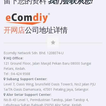
留下您的资料
我们会联系您!
开网店
公司地址详情
Ecomdiy Network Sdn. Bhd. 1208074-U
HQ Office:
121 Ground Floor, Jalan Masjid Pekan Baru 08000 Sungai
Petani, Kedah.
Tel : 04-424 9568
Subang Support Center:
Level 7, Oasis Wing, brunsfield Oasis Tower3, No2 Jalan PJU
1a/7A Oasis Damansara, 47301 Petaling Jaya, Selangor.
Alor Setar Support Center:
No.B-43 Level 1, Perindustrian Tandop, Jalan Tandop 4,
Lebuhraya Sultan Bahiyah 05050 Alor Setar, Kedah.