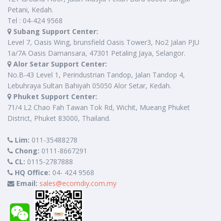
Petani, Kedah.
Tel : 04-424 9568
Subang Support Center:
Level 7, Oasis Wing, brunsfield Oasis Tower3, No2 Jalan PJU
1a/7A Oasis Damansara, 47301 Petaling Jaya, Selangor.
Alor Setar Support Center:
No.B-43 Level 1, Perindustrian Tandop, Jalan Tandop 4,
Lebuhraya Sultan Bahiyah 05050 Alor Setar, Kedah.
Phuket Support Center:
71/4 L2 Chao Fah Tawan Tok Rd, Wichit, Mueang Phuket
District, Phuket 83000, Thailand.
Lim:
011-35488278
Chong:
0111-8667291
CL:
0115-2787888
HQ Office:
04- 424 9568
Email:
sales@ecomdiy.com.my